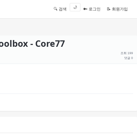
🌙
🔍 검색
🔑 로그인
📝 회원가입
oolbox - Core77
조회 199
댓글 0