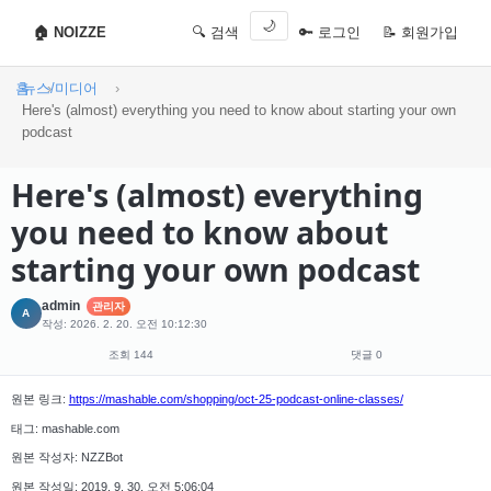
🌙
🏠 NOIZZE
🔍 검색
🔑 로그인
📝 회원가입
홈
뉴스/미디어
Here's (almost) everything you need to know about starting your own
podcast
Here's (almost) everything
you need to know about
starting your own podcast
admin
관리자
A
작성: 2026. 2. 20. 오전 10:12:30
조회 144
댓글 0
원본 링크:
https://mashable.com/shopping/oct-25-podcast-online-classes/
태그: mashable.com
원본 작성자: NZZBot
원본 작성일: 2019. 9. 30. 오전 5:06:04